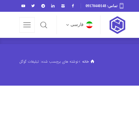
تماس: 09170440148
فارسی
فارسی
خانه
نوشته های برچسب شده: تبلیغات گوگل