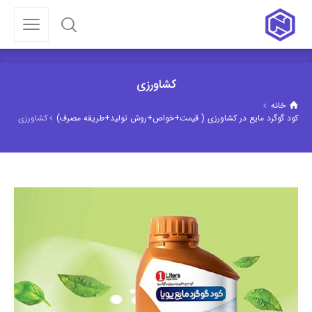
کشاورزی
خانه
کود گوگرد مایع در کشاورزی ( قیمت+خواص+روش تولید+طریقه مصرف)
کشاورزی