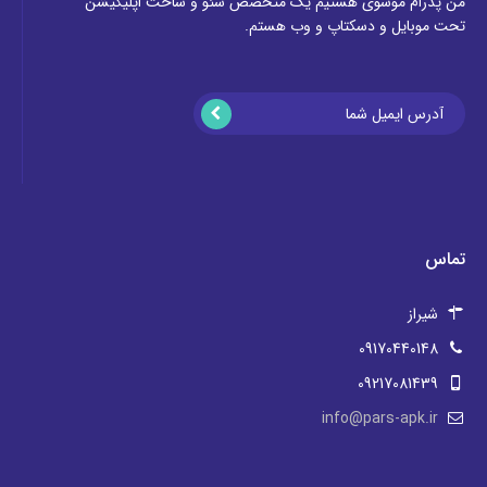
من پدرام موسوی هستیم یک متخصص سئو و ساخت اپلیکیشن
تحت موبایل و دسکتاپ و وب هستم.
تماس
شیراز
09170440148
09217081439
info@pars-apk.ir