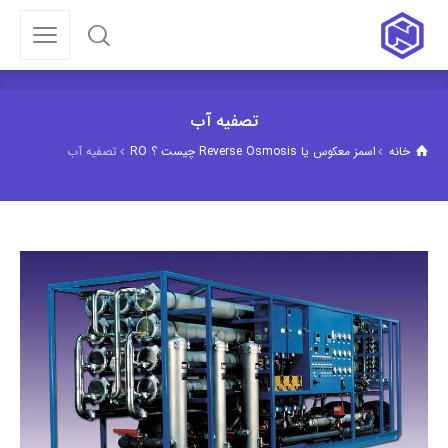
تصفیه آب
خانه
اسمز معکوس یا Reverse Osmosis چیست ؟ RO
تصفیه آب