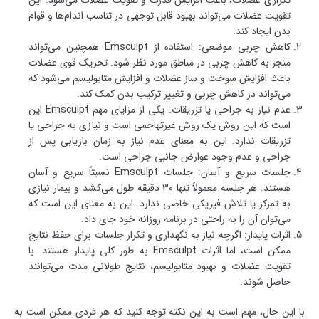
تقویت عضلات می‌تواند بهبود قابل توجهی در تناسب اندام‌ها و قوام
بدن ایجاد کند.
کاهش چربی موضعی: استفاده از Emsculpt همچنین می‌تواند
منجر به کاهش چربی در مناطق مورد نظر شود. تحریک قوی عضلات
باعث افزایش سوخت و ساز عضلات و افزایش متابولیسم می‌شود که
می‌تواند در کاهش چربی و تغییر ترکیب بدن کمک کند.
عدم نیاز به جراحی یا تزریقات: یکی از مزایای مهم Emsculpt این
است که این روش یک روش غیرتهاجمی است و نیازی به جراحی یا
تزریقات ندارد. این به معنای عدم نیاز به زمان بازیابی پس از
جراحی و عدم وجود عوارض جانبی جراحی است.
جلسات سریع و آسان: جلسات Emsculpt نسبتاً سریع و آسان
هستند. هر جلسه معمولاً تنها 30 دقیقه طول می‌کشد و بیمار نیازی
به تمرکز یا تلاش فیزیکی خاصی ندارد. این به معنای این است که
می‌توان آن را به راحتی در برنامه روزانه خود جای داد.
اثرات پایدار: اگرچه نیاز به نگهداری و تکرار جلسات برای حفظ نتایج
ممکن است، اما اثرات Emsculpt به طور کلی پایدار هستند. با
تقویت عضلات و بهبود متابولیسم، نتایج طولانی مدت می‌توانند
حاصل شوند.
با این حال، مهم است به این نکته توجه کنید که هر فردی ممکن است به