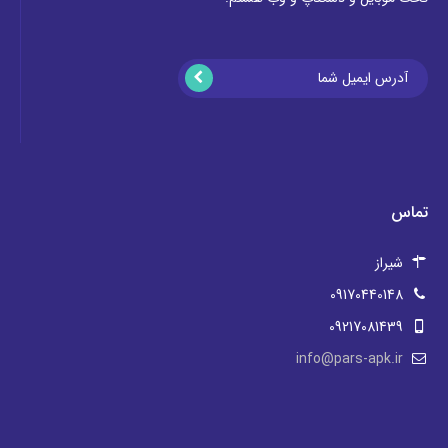
تماس
شیراز
09170440148
09217081439
info@pars-apk.ir