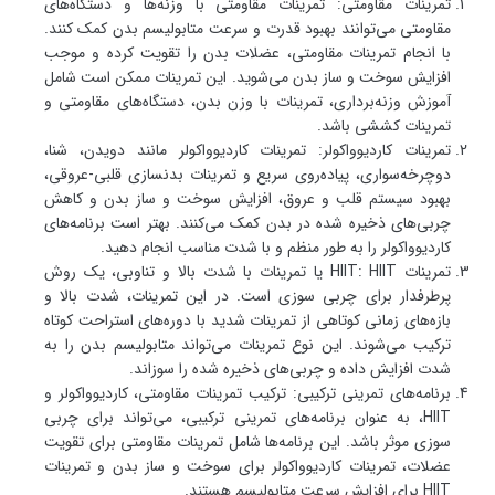
تمرینات مقاومتی: تمرینات مقاومتی با وزنه‌ها و دستگاه‌های
مقاومتی می‌توانند بهبود قدرت و سرعت متابولیسم بدن کمک کنند.
با انجام تمرینات مقاومتی، عضلات بدن را تقویت کرده و موجب
افزایش سوخت و ساز بدن می‌شوید. این تمرینات ممکن است شامل
آموزش وزنه‌برداری، تمرینات با وزن بدن، دستگاه‌های مقاومتی و
تمرینات کششی باشد.
تمرینات کاردیوواکولر: تمرینات کاردیوواکولر مانند دویدن، شنا،
دوچرخه‌سواری، پیاده‌روی سریع و تمرینات بدنسازی قلبی-عروقی،
بهبود سیستم قلب و عروق، افزایش سوخت و ساز بدن و کاهش
چربی‌های ذخیره شده در بدن کمک می‌کنند. بهتر است برنامه‌های
کاردیوواکولر را به طور منظم و با شدت مناسب انجام دهید.
تمرینات HIIT: HIIT یا تمرینات با شدت بالا و تناوبی، یک روش
پرطرفدار برای چربی سوزی است. در این تمرینات، شدت بالا و
بازه‌های زمانی کوتاهی از تمرینات شدید با دوره‌های استراحت کوتاه
ترکیب می‌شوند. این نوع تمرینات می‌تواند متابولیسم بدن را به
شدت افزایش داده و چربی‌های ذخیره شده را سوزاند.
برنامه‌های تمرینی ترکیبی: ترکیب تمرینات مقاومتی، کاردیوواکولر و
HIIT، به عنوان برنامه‌های تمرینی ترکیبی، می‌تواند برای چربی
سوزی موثر باشد. این برنامه‌ها شامل تمرینات مقاومتی برای تقویت
عضلات، تمرینات کاردیوواکولر برای سوخت و ساز بدن و تمرینات
HIIT برای افزایش سرعت متابولیسم هستند.