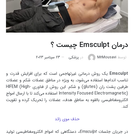
درمان Emsculpt چیست ؟
توسط
MrMousavi
در
پزشکی
23 سپتامبر 2023
Emsculpt
یک روش درمانی غیرتهاجمی است که برای افزایش قدرت و
تناسب اندام‌ها استفاده می‌شود، به ویژه در مناطق عضلات شکم و عضلات
طرفین پشت ران (glutes) و شکم. این روش از فناوری HIFEM (High-
Intensity Focused Electromagnetic) استفاده می‌کند تا با ارسال امواج
الکترومغناطیسی بالقوه به مناطق هدف، عضلات را تحریک کرده و تقویت
کند.
حذف موی زائد
در جریان جلسات
Emsculpt
، دستگاهی که امواج الکترومغناطیسی تولید