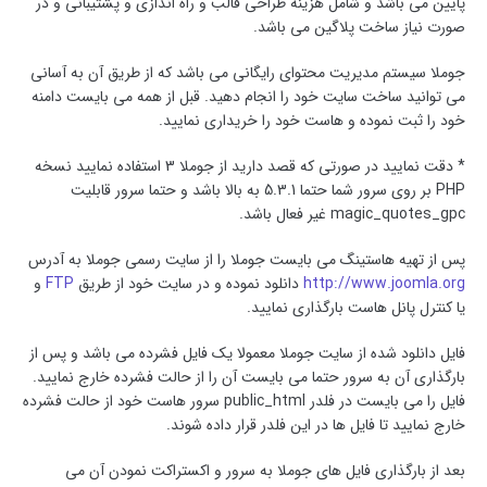
پایین می باشد و شامل هزینه طراحی قالب و راه اندازی و پشتیبانی و در
صورت نیاز ساخت پلاگین می باشد.
جوملا سیستم مدیریت محتوای رایگانی می باشد که از طریق آن به آسانی
می توانید ساخت سایت خود را انجام دهید. قبل از همه می بایست دامنه
خود را ثبت نموده و هاست خود را خریداری نمایید.
* دقت نمایید در صورتی که قصد دارید از جوملا 3 استفاده نمایید نسخه
PHP بر روی سرور شما حتما 5.3.1 به بالا باشد و حتما سرور قابلیت
magic_quotes_gpc غیر فعال باشد.
پس از تهیه هاستینگ می بایست جوملا را از سایت رسمی جوملا به آدرس
http://www.joomla.org
دانلود نموده و در سایت خود از طریق
FTP
و
یا کنترل پانل هاست بارگذاری نمایید.
فایل دانلود شده از سایت جوملا معمولا یک فایل فشرده می باشد و پس از
بارگذاری آن به سرور حتما می بایست آن را از حالت فشرده خارج نمایید.
فایل را می بایست در فلدر public_html سرور هاست خود از حالت فشرده
خارج نمایید تا فایل ها در این فلدر قرار داده شوند.
بعد از بارگذاری فایل های جوملا به سرور و اکستراکت نمودن آن می