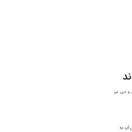
ند
 و دبی نیز
0 تماس بگیرید و یا در واتس آپ به