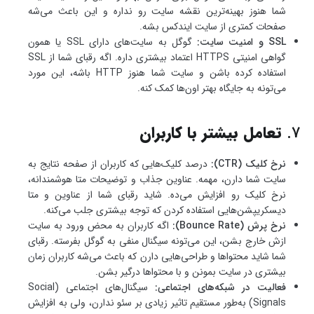
شما هنوز بهینه‌ترین نقشه سایت رو نداره و این باعث می‌شه
صفحات کمتری از سایت ایندکس بشه.
SSL و امنیت سایت:
گوگل به سایت‌های دارای SSL یا همون
گواهی امنیتی HTTPS اعتماد بیشتری داره. اگه رقبای شما از SSL
استفاده کرده باشن و سایت شما هنوز HTTP باشه، این مورد
می‌تونه به جایگاه بهتر اون‌ها کمک کنه.
7.
تعامل بیشتر با کاربران
نرخ کلیک (CTR):
درصد کلیک‌هایی که کاربران از صفحه نتایج به
سایت شما دارن، مهمه. عناوین جذاب و توضیحات متا هوشمندانه،
نرخ کلیک رو افزایش می‌ده. شاید رقبای شما از عناوین و متا
دیسکریپشن‌هایی استفاده کردن که توجه بیشتری جلب می‌کنه.
نرخ پرش (Bounce Rate):
اگه کاربران به محض ورود به سایت
ازش خارج بشن، این می‌تونه سیگنال منفی به گوگل بفرسته. رقبای
شما شاید محتواها و طراحی‌هایی دارن که باعث می‌شه کاربران زمان
بیشتری در سایت بمونن و با محتواها درگیر بشن.
فعالیت در شبکه‌های اجتماعی:
سیگنال‌های اجتماعی (Social
Signals) به‌طور مستقیم تاثیر زیادی بر سئو ندارن، ولی به افزایش