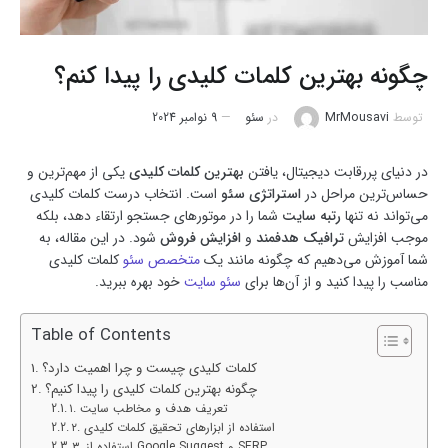
چگونه بهترین کلمات کلیدی را پیدا کنم؟
توسط
MrMousavi
در
سئو
9 نوامبر 2024
در دنیای پررقابت دیجیتال، یافتن
بهترین کلمات کلیدی
یکی از مهم‌ترین و
حساس‌ترین مراحل در
استراتژی سئو
است. انتخاب درست کلمات کلیدی
می‌تواند نه تنها
رتبه سایت
شما را در موتورهای جستجو ارتقاء دهد، بلکه
موجب افزایش
ترافیک هدفمند
و
افزایش فروش
شود. در این مقاله، به
شما آموزش می‌دهیم که چگونه مانند یک
متخصص سئو
کلمات کلیدی
مناسب را پیدا کنید و از آن‌ها برای
سئو سایت
خود بهره ببرید.
Table of Contents
کلمات کلیدی چیست و چرا اهمیت دارد؟
چگونه بهترین کلمات کلیدی را پیدا کنیم؟
۱. تعریف هدف و مخاطب سایت
۲. استفاده از ابزارهای تحقیق کلمات کلیدی
۳. استفاده از Google Suggest و SERP